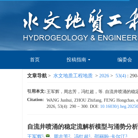
首页
投稿指南
编委会
文章导航
>
水文地质工程地质
>
2026
>
53(4)
: 290
引用本文:
王军辉，周志芳，冯红超，等. 自流井喷涌的稳定流解析模
Citation:
WANG Junhui, ZHOU Zhifang, FENG Hongchao, et al. 
2026, 53(4): 290 − 300.
DOI:
10.16030/j.heg.2025
自流井喷涌的稳定流解析模型与涌势分析
1
,
2
1
3
王军辉
,
周志芳
,
冯红超
,
邵丽盼·卡尔江