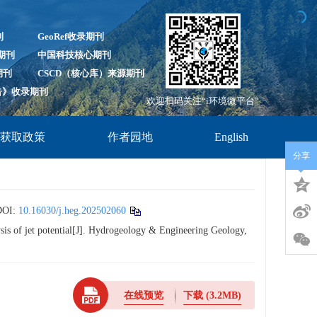
刊
GeoRef收录期刊
录期刊
中国科技核心期刊
期刊
CSCD（核心库）来源期刊
报告》收录期刊
欢迎扫码关注“i环境微平台”
放获取政策
作者园地
English
分享
OI:
10.16030/j.heg.202502060
is of jet potential[J]. Hydrogeology & Engineering Geology,
在线预览
下载
(3.2MB)