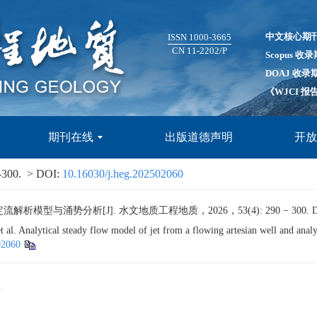
中文核心期
ISSN 1000-3665
CN 11-2202/P
Scopus 收
DOAJ 收录
《WJCI 
期刊在线
出版道德声明
开
-300.
> DOI:
10.16030/j.heg.202502060
型与涌势分析[J]. 水文地质工程地质，2026，53(4): 290 − 300.
D
Analytical steady flow model of jet from a flowing artesian well and analys
02060