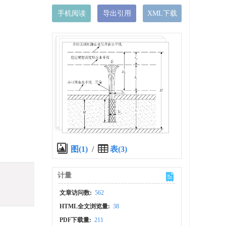
手机阅读
导出引用
XML下载
图(1)
/
表(3)
计量
文章访问数:
562
HTML全文浏览量:
38
PDF下载量:
211