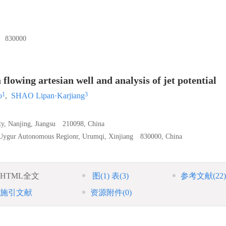
30000
 flowing artesian well and analysis of jet potential
1
3
o
,
SHAO Lipan·Karjiang
ity, Nanjing, Jiangsu 210098, China
g Uygur Autonomous Regionr, Urumqi, Xinjiang 830000, China
HTML全文
图
(1)
表
(3)
参考文献
(22)
施引文献
资源附件
(0)